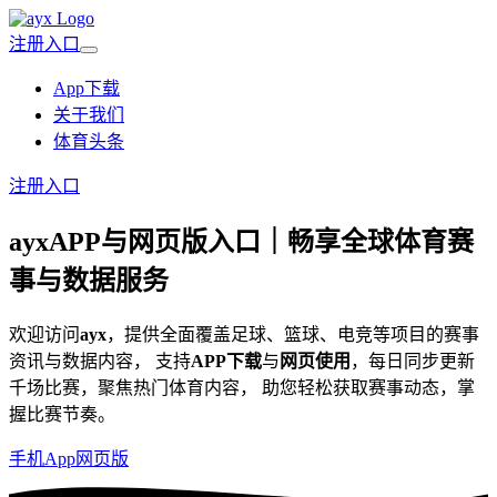
注册入口
App下载
关于我们
体育头条
注册入口
ayx
APP与网页版入口｜畅享全球体育赛
事与数据服务
欢迎访问
ayx
，提供全面覆盖足球、篮球、电竞等项目的赛事
资讯与数据内容， 支持
APP下载
与
网页使用
，每日同步更新
千场比赛，聚焦热门体育内容， 助您轻松获取赛事动态，掌
握比赛节奏。
手机App
网页版