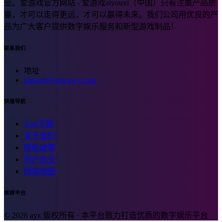
业。爱游戏官方网站 - 爱游戏aiyouxi（中国）只有注重产品质
量，才可以走得更远，才可以赢得未来。我们公司用优良的产
品为广大客户提供数字娱乐服务和新型游戏制品！
联系我们
地址
support@xmcswy.com
快速导航
App下载
关于我们
隐私政策
用户协议
网站地图
推荐平台
© 2026 ayx 版权所有 · 本平台致力打造优质的数字娱乐平台