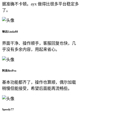
据准确不卡顿。ayx 做得比很多平台稳定多
了。
琳达Linda88
界面干净、操作顺手，客服回复也快，几
乎没有多余内容，用起来省心。
阿良BetPro
基本功能都齐了，操作也算顺，偶尔加载
稍慢但能接受，希望后面能再流畅些。
Speedy77