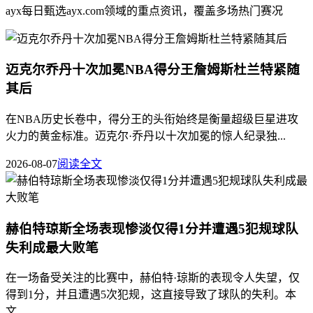
ayx每日甄选ayx.com领域的重点资讯，覆盖多场热门赛况
迈克尔乔丹十次加冕NBA得分王詹姆斯杜兰特紧随
其后
在NBA历史长卷中，得分王的头衔始终是衡量超级巨星进攻
火力的黄金标准。迈克尔·乔丹以十次加冕的惊人纪录独...
2026-08-07
阅读全文
赫伯特琼斯全场表现惨淡仅得1分并遭遇5犯规球队
失利成最大败笔
在一场备受关注的比赛中，赫伯特·琼斯的表现令人失望，仅
得到1分，并且遭遇5次犯规，这直接导致了球队的失利。本
文...